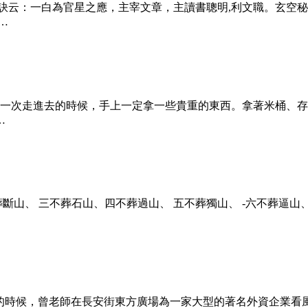
訣云：一白為官星之應，主宰文章，主讀書聰明,利文職。玄空
…
，第一次走進去的時候，手上一定拿一些貴重的東西。拿著米桶、存
…
葬斷山、 三不葬石山、四不葬過山、 五不葬獨山、 -六不葬逼山
師的時候，曾老師在長安街東方廣場為一家大型的著名外資企業看