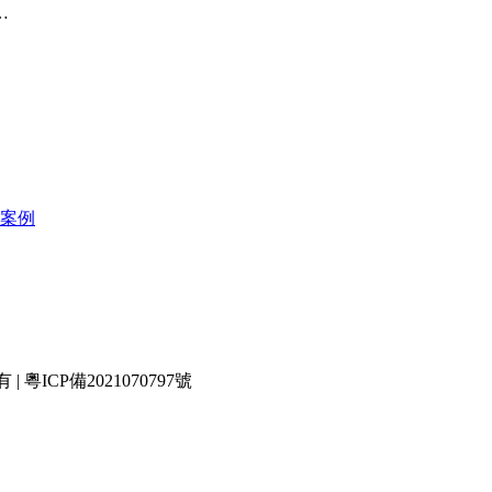
…
案例
有 |
粵ICP備2021070797號