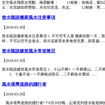
玄空風水飛星吉兇斷。兩星斷事： 11相會：有桃花，紫白
云：坎宮缺陷而墮胎，水在坎宮流，失志。 12相會：男…
曾水龍談搬家風水注意事項
【2018-03-30】
曾水龍談搬家風水注意事項 1. 不可空手入屋 搬家的那一天
時，不可以空手走進去。表示這家里未來會很充實，財富越…
曾水龍談建筑風水常規禁忌
【2018-03-30】
曾水龍談建筑風水常規禁忌 1、十山不葬?- 一不葬童山、二不
2、十處不放 - 一不葬粗頑怪石，二不葬急水灘頭……
風水堪輿道路的踐行者
【2018-03-29】
風水堪輿道路的踐行者?？8月20日晚，記者見到曾水龍老