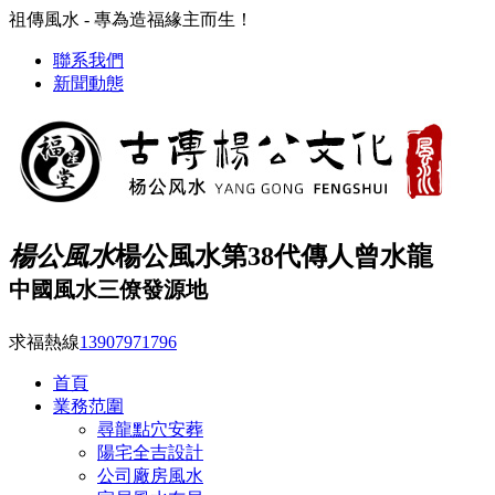
祖傳風水 - 專為造福緣主而生！
聯系我們
新聞動態
楊公風水
楊公風水第38代傳人曾水龍
中國風水三僚發源地
求福熱線
13907971796
首頁
業務范圍
尋龍點穴安葬
陽宅全吉設計
公司廠房風水