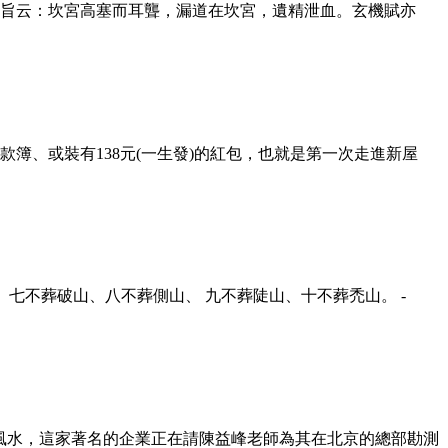
秘旨云：坎宮高塞而耳聾，漏道在坎宮，遺精泄血。玄機賦亦
款簿、或裝有138元(一生發)的紅包，也就是第一次走進新屋
、 七不葬破山、八不葬側山、 九不葬陡山、十不葬禿山。 -
風水，這家著名的企業正在請陳益峰老師為其在北京的總部勘測