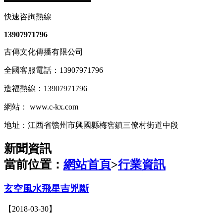
快速咨詢熱線
13907971796
古傳文化傳播有限公司
全國客服電話：13907971796
造福熱線：13907971796
網站： www.c-kx.com
地址：江西省贛州市興國縣梅窖鎮三僚村街道中段
新聞資訊
當前位置：
網站首頁
>
行業資訊
玄空風水飛星吉兇斷
【2018-03-30】