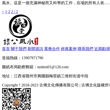
風水。這是一個充滿神秘而又科學的工作，在場的所有人表…
<
1
2
2 / 2
首頁
關于我們
新聞資訊
業務合作
經典案例
聯系我們
近期勘測
造福熱線：13907971796
圖紙布局勘察郵箱：tushen01@126.com
地址：江西省贛州市興國縣梅窖鎮三僚村街道中段
Copyright ? 2018-2023 古傳文化傳播有限公司 | 古傳文化版權所