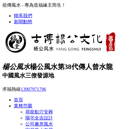
祖傳風水 - 專為造福緣主而生！
聯系我們
新聞動態
楊公風水
楊公風水第38代傳人曾水龍
中國風水三僚發源地
求福熱線
13907971796
首頁
業務范圍
尋龍點穴安葬
陽宅全吉設計
公司廠房風水