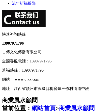
流年祈福辟邪
快速咨詢熱線
13907971796
古傳文化傳播有限公司
全國客服電話：13907971796
造福熱線：13907971796
網站： www.c-kx.com
地址：江西省贛州市興國縣梅窖鎮三僚村街道中段
商業風水顧問
當前位置：
網站首頁
>
商業風水顧問