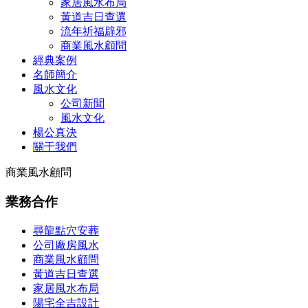
家居風水布局
黃道吉日查選
流年祈福辟邪
商業風水顧問
經典案例
名師簡介
風水文化
公司新聞
風水文化
楊公真決
關于我們
商業風水顧問
業務合作
尋龍點穴安葬
公司廠房風水
商業風水顧問
黃道吉日查選
家居風水布局
陽宅全吉設計