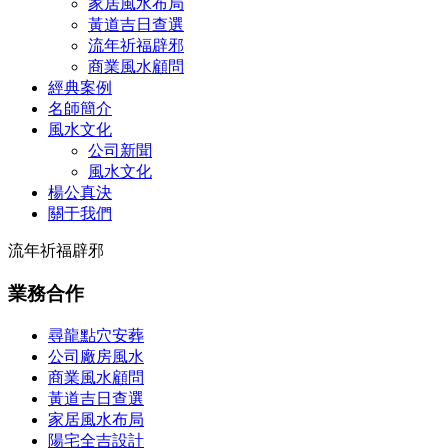
家居風水布局
黃道吉日查選
流年祈福辟邪
商業風水顧問
經典案例
名師簡介
風水文化
公司新聞
風水文化
楊公真決
關于我們
流年祈福辟邪
業務合作
尋龍點穴安葬
公司廠房風水
商業風水顧問
黃道吉日查選
家居風水布局
陽宅全吉設計