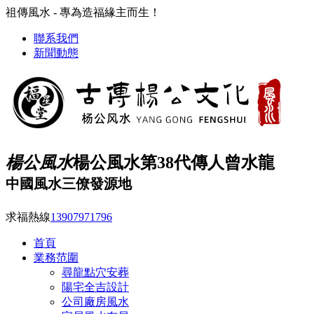
祖傳風水 - 專為造福緣主而生！
聯系我們
新聞動態
楊公風水
楊公風水第38代傳人曾水龍
中國風水三僚發源地
求福熱線
13907971796
首頁
業務范圍
尋龍點穴安葬
陽宅全吉設計
公司廠房風水