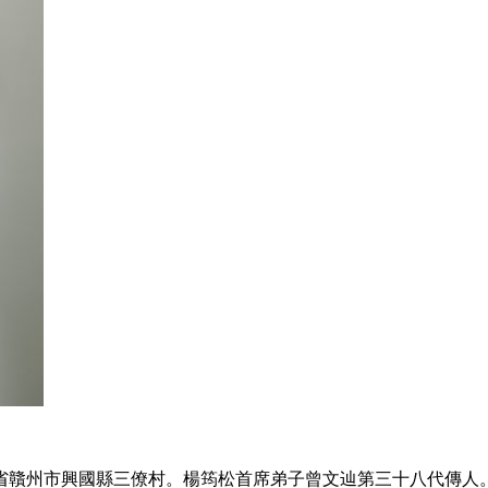
省贛州市興國縣三僚村。楊筠松首席弟子曾文辿第三十八代傳人。