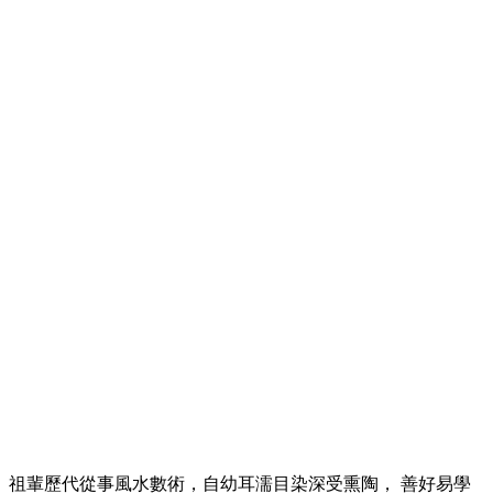
祖輩歷代從事風水數術，自幼耳濡目染深受熏陶， 善好易學