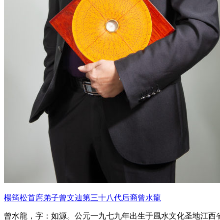
楊筠松首席弟子曾文辿第三十八代后裔曾水龍
曾水龍，字：如源。公元一九七九年出生于風水文化圣地江西