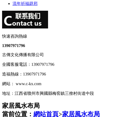
流年祈福辟邪
快速咨詢熱線
13907971796
古傳文化傳播有限公司
全國客服電話：13907971796
造福熱線：13907971796
網站： www.c-kx.com
地址：江西省贛州市興國縣梅窖鎮三僚村街道中段
家居風水布局
當前位置：
網站首頁
>
家居風水布局