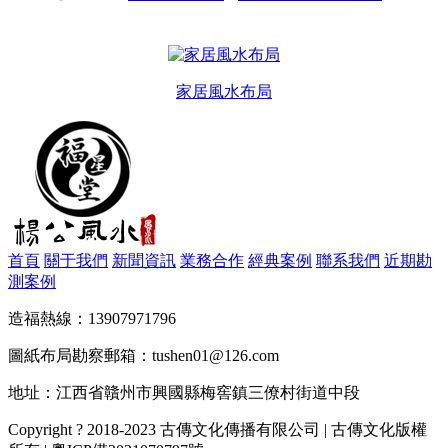
家居風水布局
首頁
關于我們
新聞資訊
業務合作
經典案例
聯系我們
近期勘
測案例
造福熱線：13907971796
圖紙布局勘察郵箱：tushen01@126.com
地址：江西省贛州市興國縣梅窖鎮三僚村街道中段
Copyright ? 2018-2023 古傳文化傳播有限公司 | 古傳文化版權