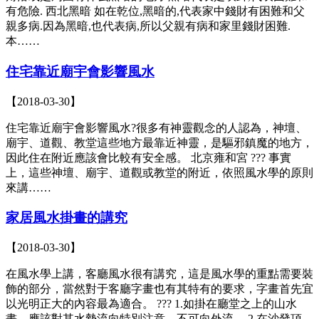
有危險. 西北黑暗 如在乾位,黑暗的,代表家中錢財有困難和父
親多病.因為黑暗,也代表病,所以父親有病和家里錢財困難.
本……
住宅靠近廟宇會影響風水
【2018-03-30】
住宅靠近廟宇會影響風水?很多有神靈觀念的人認為，神壇、
廟宇、道觀、教堂這些地方最靠近神靈，是驅邪鎮魔的地方，
因此住在附近應該會比較有安全感。 北京雍和宮 ??? 事實
上，這些神壇、廟宇、道觀或教堂的附近，依照風水學的原則
來講……
家居風水掛畫的講究
【2018-03-30】
在風水學上講，客廳風水很有講究，這是風水學的重點需要裝
飾的部分，當然對于客廳字畫也有其特有的要求，字畫首先宜
以光明正大的內容最為適合。 ??? 1.如掛在廳堂之上的山水
畫，應該對其水勢流向特別注意，不可向外流。 2.在沙發頂