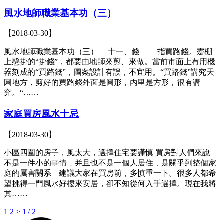
風水地師職業基本功（三）
【2018-03-30】
風水地師職業基本功（三） 十一、錢 指買路錢。靈棚
上懸掛的“掛錢”，都要由地師來剪、來做。當前市面上有用機
器刻成的“買路錢”，圖案設計有誤，不宜用。“買路錢”講究天
圓地方，剪好的買路錢外面是圓形，內里是方形，很有講
究。“……
家庭買房風水十忌
【2018-03-30】
小區四圍的房子，風太大，選擇住宅要謹慎 買房對人們來說
不是一件小的事情，并且也不是一個人居住，是關乎到整個家
庭的厲害關系，建議大家在買房前，多慎重一下。很多人都希
望挑得一門風水好樓來安居，卻不知從何入手選擇。現在我將
其……
1
2
>
1 / 2