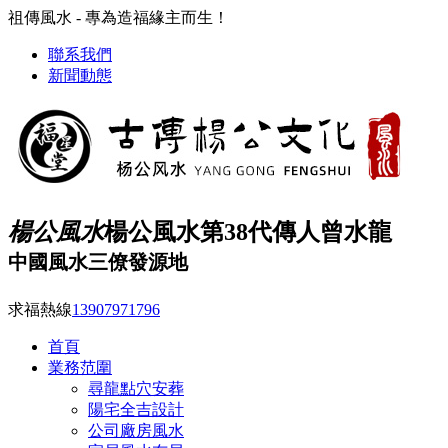
祖傳風水 - 專為造福緣主而生！
聯系我們
新聞動態
楊公風水
楊公風水第38代傳人曾水龍
中國風水三僚發源地
求福熱線
13907971796
首頁
業務范圍
尋龍點穴安葬
陽宅全吉設計
公司廠房風水