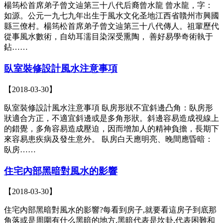
楊筠松首席弟子曾文辿第三十八代后裔曾水龍 曾水龍，字：
如源。公元一九七九年出生于風水文化圣地江西省贛州市興國
縣三僚村。楊筠松首席弟子曾文辿第三十八代傳人。祖輩歷代
從事風水數術，自幼耳濡目染深受熏陶， 善好易學奇術執于
鉆……
臥室裝修設計風水注意事項
【2018-03-30】
臥室裝修設計風水注意事項 臥房形狀不宜斜邊凸角：臥房形
狀適合方正，不適宜斜邊或是多角形狀。斜邊容易造成視線上
的錯覺，多角容易造成壓迫，因而增加人的精神負擔，長期下
來容易患疾病及發生意外。 臥房白天應明亮、晚間應昏暗：
臥房……
住宅內部黑暗對風水的影響
【2018-03-30】
住宅內部黑暗對風水的影響?每看到房子,就要看這房子到底那
角落或是周圍有什么黑暗的地方.黑暗代表是坎卦,代表困難和