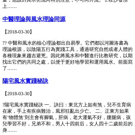
上……
中醫理論與風水理論同源
【2018-03-30】
?? 中醫和風水的核心理論都出自易學。它們都以河圖洛書為
理論根源，以陰陽五行為實踐工具，通過研究自然或者人體的
各種現象來趨吉避兇。因此將風水和中醫進行比教研究，以期
找出它們的共同之處，以便于更好地學習和運用風水。前面寫
了……
陽宅風水實踐秘訣
【2018-03-30】
?陽宅風水實踐秘訣 一、訣曰：東北方上如有煞，兒不生育病
在家，手上有疾病難治，風邪狂亂出少亡。 二、正東方如果
有‘物體煞’則主會有腳氣，肝病，老大運氣不好，腰腿病，孩
兒學習不好，兄弟不和，男人十四前后，女人四十二歲前后的
身……