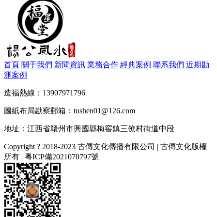
首頁
關于我們
新聞資訊
業務合作
經典案例
聯系我們
近期勘
測案例
造福熱線：13907971796
圖紙布局勘察郵箱：tushen01@126.com
地址：江西省贛州市興國縣梅窖鎮三僚村街道中段
Copyright ? 2018-2023 古傳文化傳播有限公司 | 古傳文化版權
所有 |
粵ICP備2021070797號