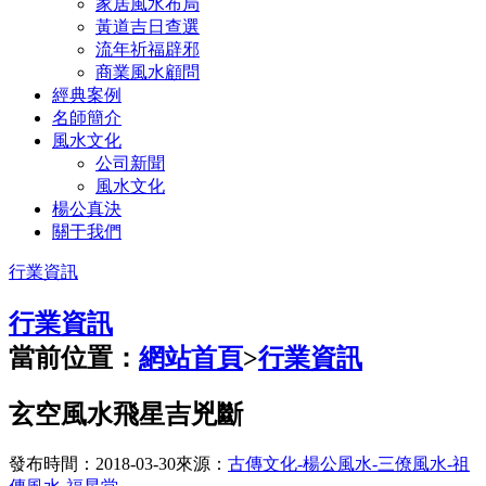
家居風水布局
黃道吉日查選
流年祈福辟邪
商業風水顧問
經典案例
名師簡介
風水文化
公司新聞
風水文化
楊公真決
關于我們
行業資訊
行業資訊
當前位置：
網站首頁
>
行業資訊
玄空風水飛星吉兇斷
發布時間：2018-03-30
來源：
古傳文化-楊公風水-三僚風水-祖