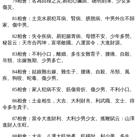
79
相會：名為回祿之災
,
易犯心臟病、聰明刻薄、少女多
傷災。
81
相會：土克水易犯耳病、腎病、膀胱病、中男外出不歸
家、傷中男。
82
相會：失令疾病。易犯腸胃病、母體不安、少年多勞。
秘旨云：天市合丙坤，富堪敵國。八運當令，大進財源。
83
相會：不利小口，離婚、多生女難育子、腰痛、自殺、
吊頸、出嫁無期、少男多亡。
84
相會：姑娘難出嫁、難生子、腰痛、自殺、吊頸、風
疾、狗咬、蛇毒、傷少男。
85
相會：家人犯病不安、筋傷骨折、傷少男、不利小口。
86
相會：土金相生，大吉、大利財帛、利武職、文士、得
令多生貴子。
87
相會：當令大進財利、大利少男少女。搖鞭賦云：山澤
進財人生旺。
88
相會：大吉。八運大旺地產、旺橫財、利少男、多生