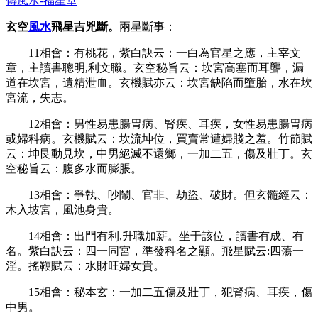
傳風水-福星堂
玄空
風水
飛星吉兇斷。
兩星斷事：
11
相會：有桃花，紫白訣云：一白為官星之應，主宰文
章，主讀書聰明
,
利文職。玄空秘旨云：坎宮高塞而耳聾，漏
道在坎宮，遺精泄血。玄機賦亦云：坎宮缺陷而墮胎，水在坎
宮流，失志。
12
相會：男性易患腸胃病、腎疾、耳疾，女性易患腸胃病
或婦科病。玄機賦云：坎流坤位，買賣常遭婦賤之羞。竹節賦
云：坤艮動見坎，中男絕滅不還鄉，一加二五，傷及壯丁。玄
空秘旨云：腹多水而膨脹。
13
相會：爭執、吵鬧、官非、劫盜、破財。但玄髓經云：
木入坡宮，風池身貴。
14
相會：出門有利
,
升職加薪。坐于該位，讀書有成、有
名。紫白訣云：四一同宮，準發科名之顯。飛星賦云
:
四蕩一
淫。搖鞭賦云：水財旺婦女貴。
15
相會：秘本玄：一加二五傷及壯丁，犯腎病、耳疾，傷
中男。