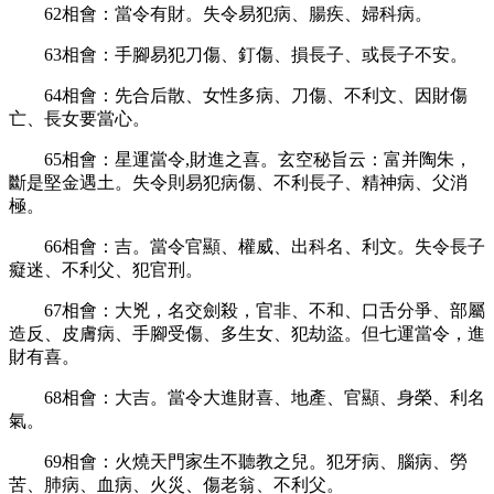
62
相會：當令有財。失令易犯病、腸疾、婦科病。
63
相會：手腳易犯刀傷、釘傷、損長子、或長子不安。
64
相會：先合后散、女性多病、刀傷、不利文、因財傷
亡、長女要當心。
65
相會：星運當令
,
財進之喜。玄空秘旨云：富并陶朱，
斷是堅金遇土。失令則易犯病傷、不利長子、精神病、父消
極。
66
相會：吉。當令官顯、權威、出科名、利文。失令長子
癡迷、不利父、犯官刑。
67
相會：大兇，名交劍殺，官非、不和、口舌分爭、部屬
造反、皮膚病、手腳受傷、多生女、犯劫盜。但七運當令，進
財有喜。
68
相會：大吉。當令大進財喜、地產、官顯、身榮、利名
氣。
69
相會：火燒天門家生不聽教之兒。犯牙病、腦病、勞
苦、肺病、血病、火災、傷老翁、不利父。