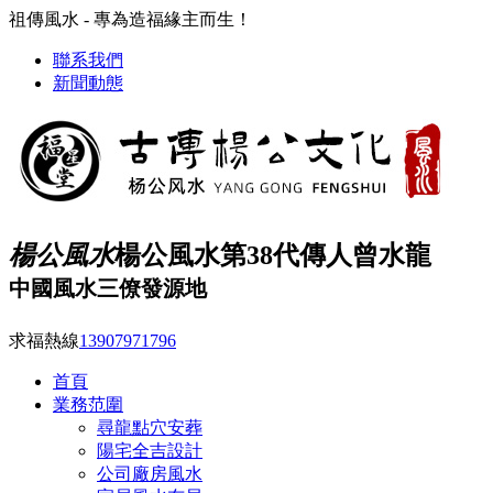
祖傳風水 - 專為造福緣主而生！
聯系我們
新聞動態
楊公風水
楊公風水第38代傳人曾水龍
中國風水三僚發源地
求福熱線
13907971796
首頁
業務范圍
尋龍點穴安葬
陽宅全吉設計
公司廠房風水