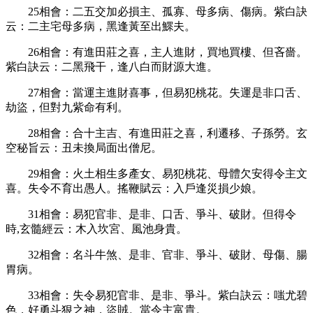
25
相會：二五交加必損主、孤寡、母多病、傷病。紫白訣
云：二主宅母多病，黑逢黃至出鰥夫。
26
相會：有進田莊之喜，主人進財，買地買樓、但吝嗇。
紫白訣云：二黑飛干，逢八白而財源大進。
27
相會：當運主進財喜事，但易犯桃花。失運是非口舌、
劫盜，但對九紫命有利。
28
相會：合十主吉、有進田莊之喜，利遷移、子孫勞。玄
空秘旨云：丑未換局面出僧尼。
29
相會：火土相生多產女、易犯桃花、母體欠安得令主文
喜。失令不育出愚人。搖鞭賦云：入戶逢災損少娘。
31
相會：易犯官非、是非、口舌、爭斗、破財。但得令
時
,
玄髓經云：木入坎宮、風池身貴。
32
相會：名斗牛煞、是非、官非、爭斗、破財、母傷、腸
胃病。
33
相會：失令易犯官非、是非、爭斗。紫白訣云：嗤尤碧
色，好勇斗狠之神，盜賊。當令主富貴。