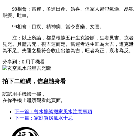
98
相會：當運，多進田產、婚喜、但家人易犯氣燥、易犯
眼疾、吐血。
99
相會：目疾、精神病、當令喜樂、文喜。
注：以上所論，都是根據五行生克論斷，生者見吉、克者
見兇。具體吉兇，視吉運而定。當運者遇生旺為大吉，遭克泄
為不足。失運之星符合收山出煞為吉，旺者為正，衰者為反。
分享到：
0
用手機看
拍下二維碼，信息隨身看
試試用手機掃一掃，
在你手機上繼續觀看此頁面。
下一篇：曾水龍談搬家風水注意事項
下一篇：家庭買房風水十忌