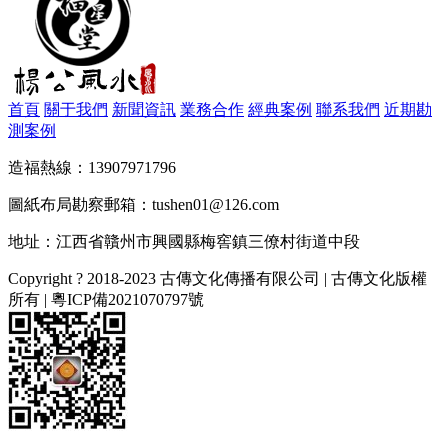
首頁
關于我們
新聞資訊
業務合作
經典案例
聯系我們
近期勘
測案例
造福熱線：13907971796
圖紙布局勘察郵箱：tushen01@126.com
地址：江西省贛州市興國縣梅窖鎮三僚村街道中段
Copyright ? 2018-2023 古傳文化傳播有限公司 | 古傳文化版權
所有 |
粵ICP備2021070797號