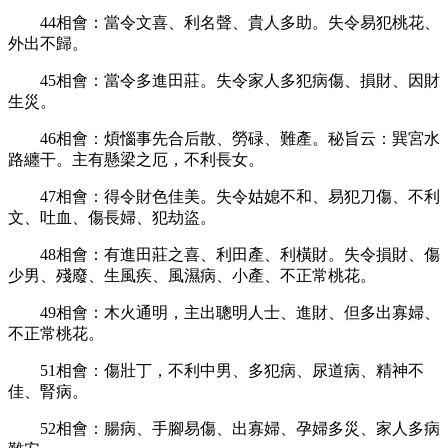
44
相會：當令文喜、利名聲、貴人多助。失令易犯桃花、
外出不歸。
45
相會：當令多進田莊。失令家人多犯病傷、損財、因財
生災。
46
相會：煩惱事先合后散、勞碌、難產。秘旨云：巽宮水
路纏干。主有懸梁之厄，不利長女。
47
相會：得令財色佳美。失令姑媳不和、易犯刀傷、不利
文、吐血、傷長婦、犯劫盜。
48
相會：有進田莊之喜、利田產、利橫財。失令損財、傷
少男、殘廢、生風疾、風濕病、小產、不正常桃花。
49
相會：木火通明，主出聰明人士、進財、但多出寡婦、
不正常桃花。
51
相會：傷壯丁，不利中男、多犯病、尿道病、精神不
佳、腎病。
52
相會：腸病、手腳易傷、出寡婦、孕婦多災、家人多病