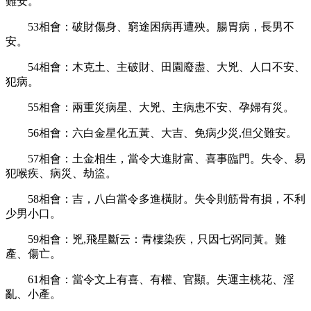
難安。
53
相會：破財傷身、窮途困病再遭殃。腸胃病，長男不
安。
54
相會：木克土、主破財、田園廢盡、大兇、人口不安、
犯病。
55
相會：兩重災病星、大兇、主病患不安、孕婦有災。
56
相會：六白金星化五黃、大吉、免病少災
,
但父難安。
57
相會：土金相生，當令大進財富、喜事臨門。失令、易
犯喉疾、病災、劫盜。
58
相會：吉，八白當令多進橫財。失令則筋骨有損，不利
少男小口。
59
相會：兇
,
飛星斷云：青樓染疾，只因七弼同黃。難
產、傷亡。
61
相會：當令文上有喜、有權、官顯。失運主桃花、淫
亂、小產。