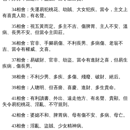
34
相會：失運易犯桃花、劫賊、大女犯疾。當令，主文上
有喜貴人助，有名聲。
35
相會：視五黃而定。多主不吉、傷脾胃、主人不安、溫
病、長男不安。但當令主田莊。
36
相會：官非、手腳易傷、不利長男、多病傷、老翁不
吉、當令有權威、文喜。
37
相會：易破財、官非、劫盜。當令有進財之喜，但易生
疾病，傷長男。
38
相會：不利少男、多疾、多傷、殘廢、破財、絕后。
39
相會：人聰明、但吝嗇、喜慶、進財、多生貴命。
41
相會：有利讀書、外出、遠走他方、有名聲、貴顯。但
失令易犯桃花、淫亂、不守規則。
42
相會：婆媳不和、脾胃病、母有傷不安、多病、母亡。
43
相會：淫亂、盜賊、少女精神病。