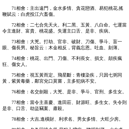
71
相會：主出遠門，金水多情、貪花戀酒、易犯桃花
,
搖
鞭賦云：白虎投江六畜傷。
72
相會：二七合先天火。利二黑、五黃、八白命。七運當
令主進財、富貴、桃花盛。失運主口舌、是非、疾病。
73
相會：大兇。打劫、官非、破財、刀傷、爭斗、盲一
眼、傷長男。秘旨云：木金相反，背義忘恩。吐血、刻薄。
74
相會：桃花、出門、刀傷、不利長女、損文、顛疾瘋
狂、傷女人。
75
相會：視五黃而定。飛星斷：青樓染疾，只因七弼同
黃，紫黃毒藥，鄰宮兌口莫嘗，主多犯病不安。
76
相會：名交劍殺，大兇、是非、爭斗、官刑、多生女。
77
相會：當令主喜慶、進田莊、財源旺、多生女。失令則
是非、口舌、劫盜竊案、肅殺。
78
相會：大吉
,
進橫財、利求名、男女多情、大旺少房。