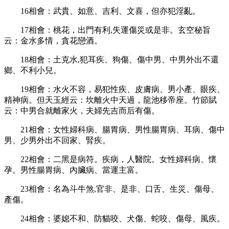
16
相會：武貴、如意、吉利、文喜，但亦犯淫亂。
17
相會：桃花，出門有利
,
失運傷災或是非。玄空秘旨
云：金水多情，貪花戀酒。
18
相會：土克水
,
犯耳疾、狗傷、傷中男、中男外出不還
鄉、不利小兒。
19
相會：水火不容，易犯性疾、皮膚病、男小產、眼疾、
精神病。但天玉經云：坎離火中天過，龍池移帝座。竹節賦
云：中男合就離家火，夫婦先吉而后有傷。
21
相會：女性婦科病、腸胃病、男性腸胃病、耳病、傷中
男、少男外出不回家、腎疾。
22
相會：二黑是病符。疾病，人醫院。女性婦科病、懷
孕。男性腸胃病、內臟病、當運主富。
23
相會：名為斗牛煞
,
官非、是非、口舌、生災、傷母、
產傷。
24
相會：婆媳不和、防貓咬、犬傷、蛇咬、傷母、風疾。