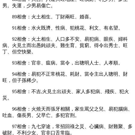
男。失運，少男易傷亡。
89
相會：火土相生、丁財兩旺、婚喜。
91
相會：水火既濟、性病、犯桃花、利文、有名望。
92
相會：火土相生、人口多不安、易犯病、眼疾、婦科
病、火見土而出愚鈍頑夫、難生育、貧窮。得令出秀士、旺
丁、但空快樂。
93
相會：官非、瘟病。當令，出聰明人士、人孝順。
94
相會：易犯不正常桃花、耗財。當令主出人聰明、財
旺，但子孫稀少。
95
相會：不吉
,
火見土出頑夫、家人多犯病、殘疾、犯火
災。
96
相會：火燒天而張牙相關，家生罵父之兒、易犯腦病、
吐血、傷長男、父早亡、多犯官刑。
97
相會：九七穿途，常招回祿之災、心臟病、財難聚、多
破財、不利少女、官非口舌常臨。