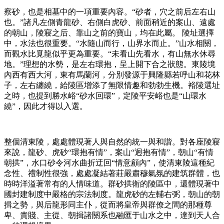
察砂，也是相墓中的一項重要內容。“砂者，穴之前后左右山
也。”諸凡左側青龍砂、右側白虎砂、前面稍近的案山、遠處
的朝山，陵寢之后、靠山之前的寶山，均在此屬。 陵址選擇
中，水法也很重要。“水隨山而行，山界水而止。”山水相關，
而觀水比覓龍似乎更為重要。“未看山先看水，有山無水休尋
地。”理想的水勢，是左右環抱，呈上開下合之狀態。東陵境
內西有西大河，東有馬蘭河，分別發源于興隆縣若呼山和花林
子，左右纏繞，給陵區增添了無限情趣和勃勃生機。裕陵選址
之時，也提到勝水峪“砂水回環”，定陵平安峪也是“山環水
繞”，因此才得以入選。
整個清東陵，處處體現著人與自然的統一與和諧。對各座陵寢
來說，龍砂、虎砂“環抱有情”，案山“迥抱有情”，朝山“有情
朝拱”，水口砂令河水曲折迂回“情意顧內”，使清東陵這種紀
念性、禮制性很強，處處凝結著莊嚴肅穆氣氛的建筑群體，也
時時洋溢著常有的人情味道。群砂拱衛的陵區中，還體現著中
國封建制度中嚴格的宗法制度。龍虎砂的左輔右弼，朝山的朝
揖之勢，與后龍形同主仆，從而將皇帝與群僚之間的那種尊
卑、貴賤、主從、朝揖諸關系也融匯于山水之中，達到天人合