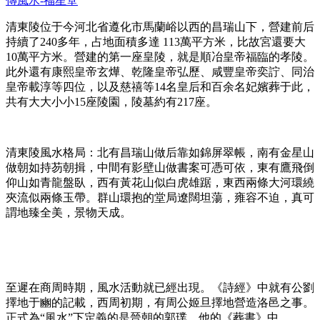
傳風水-福星堂
清東陵位于今河北省遵化市馬蘭峪以西的昌瑞山下，營建前后
持續了240多年，占地面積多達 113萬平方米，比故宮還要大
10萬平方米。營建的第一座皇陵，就是順冶皇帝福臨的孝陵。
此外還有康熙皇帝玄燁、乾隆皇帝弘歷、咸豐皇帝奕詝、同治
皇帝載淳等四位，以及慈禧等14名皇后和百余名妃嬪葬于此，
共有大大小小15座陵園，陵墓約有217座。
清東陵風水格局：北有昌瑞山做后靠如錦屏翠帳，南有金星山
做朝如持芴朝揖，中間有影壁山做書案可憑可依，東有鷹飛倒
仰山如青龍盤臥，西有黃花山似白虎雄踞，東西兩條大河環繞
夾流似兩條玉帶。群山環抱的堂局遼闊坦蕩，雍容不迫，真可
謂地臻全美，景物天成。
至遲在商周時期，風水活動就已經出現。《詩經》中就有公劉
擇地于豳的記載，西周初期，有周公姬旦擇地營造洛邑之事。
正式為“風水”下定義的是晉朝的郭璞，他的《葬書》中