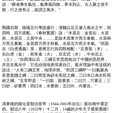
說：“葬者乘生氣也，氣乘風則散，界水則止。古人聚之使不
散，行之使有止，故謂之風水。”
戰國后期，陰陽五行學說盛行，漢魏以后又滲入風水之中，與
四時、四方搭配。《春秋繁露》說：“木居左，金居右，火居
前，水居后，土居中央，……是故木居東方而主春氣，火居南
方而主夏氣，金居西方而主秋氣，水居北方而主冬氣。”班固
在《白虎通義》里，更將五行與四獸相配：“左青龍（木），
右白虎（金），前朱雀（火），后玄武（水），中央后土
（土）。”自西漢以后，三綱五常思想統治了中國的思想界，
并且在風水中，它也頑強地表現著自己。風水理論中有這樣的
說法：“人有三綱五常，地理亦然。”所謂三綱即“一曰氣脈為
富貴貧賤之綱；二曰明堂為砂水美惡之綱，三曰水口為生旺死
絕之綱。”五常即是：“一曰龍，龍要真；二曰穴，穴要正；三
曰砂，砂要秀；四曰水，水要抱；五曰向，向要吉。”
清東陵的陵址是順治皇帝（1644-1661年在位）親自相中選定
的。順治八年（1652年）十二月，14歲的少年天子愛新覺羅?