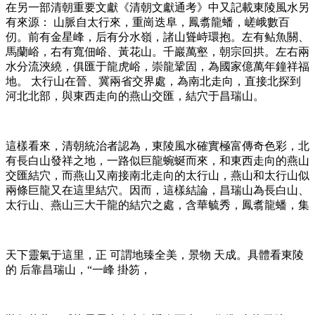
在另一部清朝重要文獻《清朝文獻通考》中又記載東陵風水另
有來源： 山脈自太行來，重崗迭阜，鳳翥龍蟠，嵯峨數百
仞。前有金星峰，后有分水嶺，諸山聳峙環抱。左有鲇魚關、
馬蘭峪，右有寬佃峪、黃花山。千巖萬壑，朝宗回拱。左右兩
水分流浹繞，俱匯于龍虎峪，崇龍鞏固，為國家億萬年鐘祥福
地。 太行山在晉、冀兩省交界處，為南北走向，直接北探到
河北北部，與東西走向的燕山交匯，結穴于昌瑞山。
這樣看來，清朝統治者認為，東陵風水確實極富傳奇色彩，北
有長白山發祥之地，一路似巨龍蜿蜒而來，和東西走向的燕山
交匯結穴，而燕山又南接南北走向的太行山，燕山和太行山似
兩條巨龍又在這里結穴。因而，這樣結論，昌瑞山為長白山、
太行山、燕山三大干龍的結穴之處，含華毓秀，鳳翥龍蟠，集
天下靈氣于這里，正 可謂地臻全美，景物 天成。具體看東陵
的 后靠昌瑞山，“一峰 掛笏，