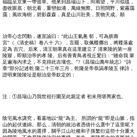
福臨至京東一帶巡幸。他來到昌瑞山下，向南望，平川似毯，
盡收眼底；朝北看，重巒如涌，萬綠無際。日照闊野，紫霧靄
靄；風吹海樹，碧影森森，真是山川壯美，景物天成。順
治帝心念閃動，遂宣諭曰：“此山王氣蔥 郁，可為朕壽
宮”（《清史稿》卷八十 六），言罷，取佩鞢擲出，將鞢落處
定為 吉穴。后來，清王朝果真在這里建立了 清東陵的第一座
陵寢，即順治帝的孝 陵。后有善青鳥者視丘驚曰：“雖命我 輩
足遍海內求之，不克得此吉壤也。”?《昌瑞山萬年統志》“詩
章”部分記述乾 隆二十三年三月，乾隆皇帝恭謁孝陵五 律詩，
證明東陵陵址是順治皇帝欽定的：
注：①昌瑞山乃我世祖行圍至此親定者 初未用堪輿家也。
陰宅風水講究，看墓地以“龍”為主。 所謂的“龍”即是山脈，指
山的起伏連綿。那么，清朝的統治者憑借什么選中了這里呢？
因為陵地風水的選擇，關乎江山社稷和子孫繁衍這些十分重大