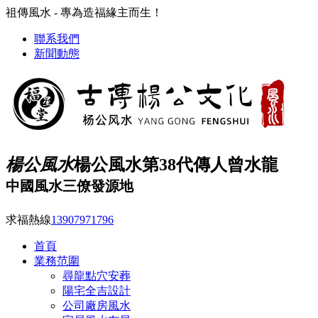
祖傳風水 - 專為造福緣主而生！
聯系我們
新聞動態
楊公風水
楊公風水第38代傳人曾水龍
中國風水三僚發源地
求福熱線
13907971796
首頁
業務范圍
尋龍點穴安葬
陽宅全吉設計
公司廠房風水