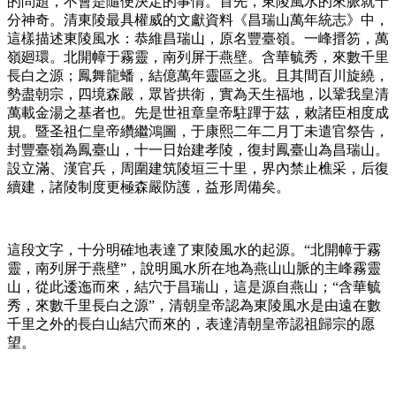
的問題，不會是隨便決定的事情。首先，東陵風水的來脈就十
分神奇。清東陵最具權威的文獻資料《昌瑞山萬年統志》中，
這樣描述東陵風水：恭維昌瑞山，原名豐臺嶺。一峰搢笏，萬
嶺廻環。北開幛于霧靈，南列屏于燕壁。含華毓秀，來數千里
長白之源；鳳舞龍蟠，結億萬年靈區之兆。且其間百川旋繞，
勢盡朝宗，四境森嚴，眾皆拱衛，實為天生福地，以鞏我皇清
萬載金湯之基者也。先是世祖章皇帝駐蹕于茲，敕諸臣相度成
規。暨圣祖仁皇帝纘繼鴻圖，于康熙二年二月丁未遣官祭告，
封豐臺嶺為鳳臺山，十一日始建孝陵，復封鳳臺山為昌瑞山。
設立滿、漢官兵，周圍建筑陵垣三十里，界內禁止樵采，后復
續建，諸陵制度更極森嚴防護，益形周備矣。
這段文字，十分明確地表達了東陵風水的起源。“北開幛于霧
靈，南列屏于燕壁”，說明風水所在地為燕山山脈的主峰霧靈
山，從此逶迤而來，結穴于昌瑞山，這是源自燕山；“含華毓
秀，來數千里長白之源”，清朝皇帝認為東陵風水是由遠在數
千里之外的長白山結穴而來的，表達清朝皇帝認祖歸宗的愿
望。