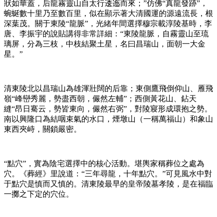
狀如華蓋，后龍霧靈山自太行逶迤而來；”仿佛“真龍發跡”，
蜿蜒數十里乃至數百里，似在顯示著大清國運的源遠流長，根
深葉茂。關于東陵“龍脈”，光緒年間選擇穆宗載淳陵基時，李
唐、李振宇的說貼講得非常詳細：“東陵龍脈，自霧靈山至琉
璃屏，分為三枝，中枝結聚土星，名曰昌瑞山，面朝一大金
星。”
清東陵北以昌瑞山為雄渾壯闊的后靠；東側鷹飛倒仰山、雁飛
嶺“峰巒秀麗，勢盡西朝，儼然左輔”；西側黃花山、鉆天
縫“昂日騫云，勢皆東向，儼然右弼”，對陵寢形成環抱之勢。
南以興隆口為結咽束氣的水口，煙墩山（一稱萬福山）和象山
東西夾峙，關鎖嚴密。
“點穴”，實為陰宅選擇中的核心活動。堪輿家稱葬位之處為
穴。《葬經》里說道：“三年尋龍，十年點穴。”可見風水中對
于點穴是慎而又慎的。清東陵最早的皇帝陵墓孝陵，是在福臨
一擲之下定的穴位。