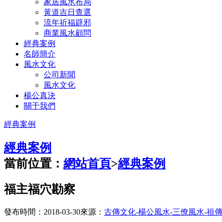
家居風水布局
黃道吉日查選
流年祈福辟邪
商業風水顧問
經典案例
名師簡介
風水文化
公司新聞
風水文化
楊公真決
關于我們
經典案例
經典案例
當前位置：
網站首頁
>
經典案例
福主福穴勘察
發布時間：2018-03-30
來源：
古傳文化-楊公風水-三僚風水-祖